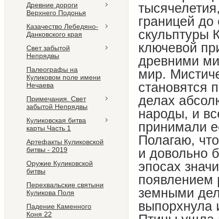
тысячелетия
Древние дороги
Верхнего Подонья
границей до
Казачество Лебедяно-
скульптуры 
Данковского края
ключевой при
Свет забытой
Непрядвы
древними ми
Палеографы на
мир. Мистич
Куликовом поле имени
становятся 
Нечаева
делах абсол
Примечания. Свет
забытой Непрядвы
народы, и в
Куликовская битва
принимали е
карты Часть 1
Полагаю, что
Артефакты Куликовской
битвы - 2019
и довольно б
эпосах значи
Оружие Куликовской
битвы
появлением 
Перехвальские святыни
земными дел
Куликова Поля
выпорхнула и
Падение Каменного
Коня 22