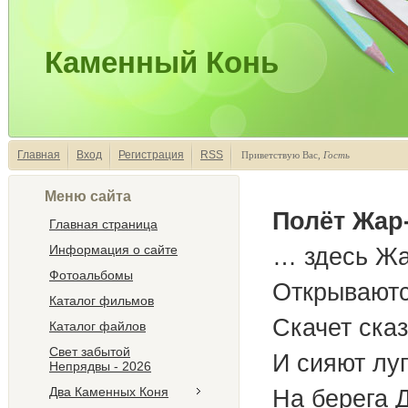
Каменный Конь
Главная
Вход
Регистрация
RSS
Приветствую Вас
,
Гость
Меню сайта
Полёт Жар
Главная страница
Информация о сайте
… здесь Жар
Фотоальбомы
Открываются
Каталог фильмов
Скачет сказ
Каталог файлов
Свет забытой
И сияют лу
Непрядвы - 2026
Два Каменных Коня
На берега Д