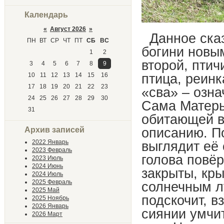
Календарь
«
Август 2026
»
Данное сказ
ПН
ВТ
СР
ЧТ
ПТ
СБ
ВС
богини новым
1
2
второй, птич
3
4
5
6
7
8
9
птица, реин
10
11
12
13
14
15
16
17
18
19
20
21
22
23
«сва» – озна
24
25
26
27
28
29
30
Сама Матерь
31
обитающей в 
описанию. По
Архив записей
2022 Январь
выглядит её 
2023 Февраль
голова повёр
2023 Июль
2024 Июнь
закрыты, кр
2024 Июль
2025 Февраль
солнечным л
2025 Май
подскочит, 
2025 Ноябрь
2026 Январь
сиянии умчит
2026 Март