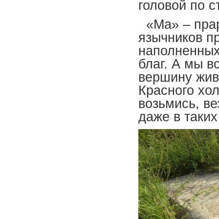
головой по с
«Ма» – прар
язычников п
наполненных
благ. А мы в
вершину жив
Красного хол
возьмись, ве
даже в таких