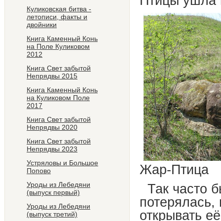
Птицы ушла 
Куликовская битва -
летописи, факты и
двойники
Книга Каменный Конь
на Поле Куликовом
2012
Книга Свет забытой
Непрядвы 2015
Книга Каменный Конь
на Куликовом Поле
2017
Книга Свет забытой
Непрядвы 2020
Книга Свет забытой
Непрядвы 2023
Устряловы и Большое
Жар-Птица
Попово
Уроды из Лебедяни
Так часто б
(выпуск первый)
потерялась, 
Уроды из Лебедяни
открывать её
(выпуск третий)