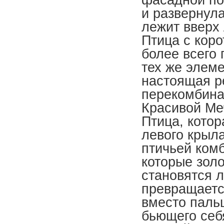
и развернул
лежит вверх
Птица с кор
более всего
тех же элеме
настоящая р
перекомбина
Красивой Ме
Птица, котор
левого крыла
птичьей ком
которые золо
становятся л
превращаетс
вместо паль
бьющего себ