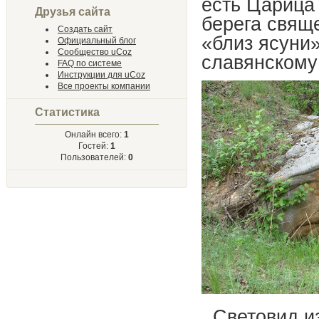
есть Царица
Друзья сайта
берега свящ
Создать сайт
«близ ясуни»
Официальный блог
Сообщество uCoz
славянскому
FAQ по системе
Инструкции для uCoz
Все проекты компании
Статистика
Онлайн всего:
1
Гостей:
1
Пользователей:
0
Световид из