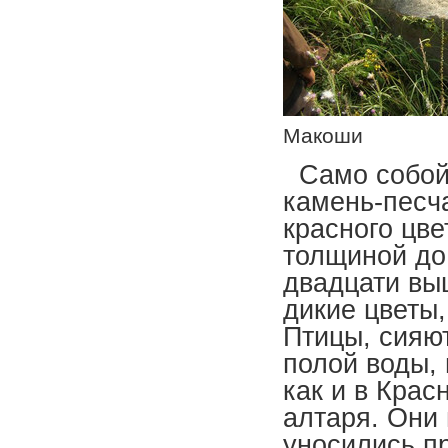
Макоши
Само собой,
камень-песч
красного цве
толщиной до 
двадцати вы
дикие цветы,
Птицы, сияю
полой воды,
как и в Кра
алтаря. Они
уносились п