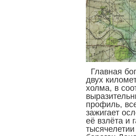
Главная бог
двух киломе
холма, в соо
выразительн
профиль, все
зажигает ос
её взлёта и 
тысячелетии