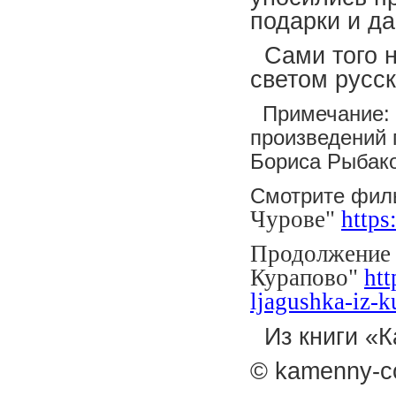
подарки и д
Сами того н
светом русс
Примечание: 
произведений 
Бориса Рыбако
Смотрите фил
Чурове"
https
Продолжение 
Курапово"
htt
ljagushka-iz-
Из книги «К
© kamenny-c