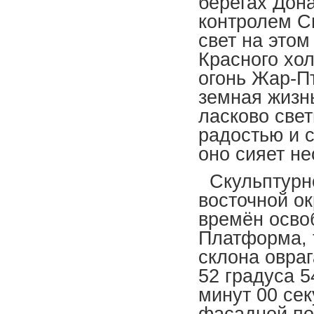
берегах Дон
контролем С
свет на это
Красного хо
огонь Жар-П
земная жизн
ласково све
радостью и с
оно сияет н
Скульптурно
восточной о
времён осво
Платформа, 
склона овраг
52 градуса 5
минут 00 сек
фасадной по