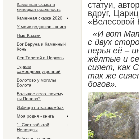
статуи, авто
Каменная сказка и
липецкая реальность
вдруг, Цари
Каменная сказка 2020
«Велесовой 
У моих родников - книга
«И вот Мат
Нью-Казаки
с двух сторо
Бог Варуна и Каменный
перья её – и
Конь
жёлтые и се
Лев Толстой и Церковь
сияет, как С
Туризм
самоедновнутренний
так же сияе
Волотово у могилы
богов».
Волота
Большое село, почему
ты Попово?
Избищи на катакомбах
Моя родня - книга
1. Свет забытой
Непрядвы
Куймань на поле