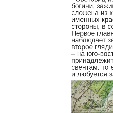
богини, зажи
сложена из к
именных кра
стороны, в с
Первое глав
наблюдает з
второе гляди
– на юго-вос
принадлежит
свентам, то
и любуется з