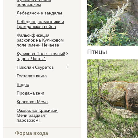
половецком
Лебедянские вандалы
Лебедянь, памятники и
Гражданская война
Фальсификация
раскопок на Куликовом
поле имени Нечаева
Птицы
Куликово Поле - точный
адрес. Часть 1
Николай Скуратов
Гостевая книга
Видео
Продажа книг
Красивая Меча
Ожерелье Красивой
Мечи раздавят
паровозом!
Форма входа